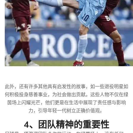
此外，还有许多其他具有启发性的故事，如一些退役明星如
何积极投身慈善事业，为社会做出贡献。这些人物不仅在绿
茵场上闪耀光芒，他们更是在生活中展现了责任感与影响
力，引导年轻一代树立正确价值观。
4、团队精神的重要性