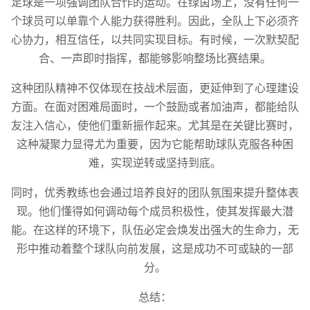
足球是一项强调团队合作的运动。在绿茵场上，没有任何一
个球员可以单靠个人能力获得胜利。因此，全队上下必须齐
心协力，相互信任，以共同实现目标。有时候，一次默契配
合、一声即时指挥，都能够影响整场比赛结果。
这种团队精神不仅体现在技战术层面，更延伸到了心理建设
方面。在面对困难局面时，一个鼓励或者加油声，都能给队
友注入信心，使他们重新振作起来。尤其是在关键比赛时，
这种凝聚力显得尤为重要，因为它能帮助球队克服各种困
难，实现逆转或坚持到底。
同时，优秀教练也会通过培养良好的团队氛围来提升整体表
现。他们懂得如何调动每个成员积极性，使其发挥最大潜
能。在这样的环境下，队伍必定会焕发出强大的生命力，无
形中推动着整个球队向前发展，这是成功不可或缺的一部
分。
总结：