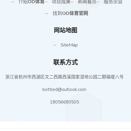
介绍
OD体育
项目成果
新闻看点
服务宗旨
找到
OD体育官网
网站地图
SiteMap
联系方式
浙江省杭州市西湖区文二西路西溪国家湿地公园二期福堤八号
bottled@outlook.com
18056680505