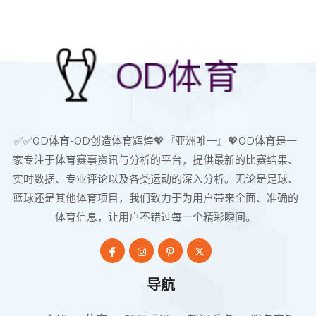
✅✅OD体育-OD创造体育辉煌💖『亚洲唯一』💖OD体育是一
家专注于体育赛事资讯与分析的平台，提供最新的比赛结果、
实时数据、专业评论以及各类运动的深入分析。无论是足球、
篮球还是其他体育项目，我们致力于为用户带来全面、准确的
体育信息，让用户不错过每一个精彩瞬间。
导航