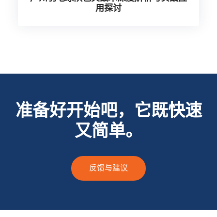
用探讨
准备好开始吧，它既快速
又简单。
反馈与建议